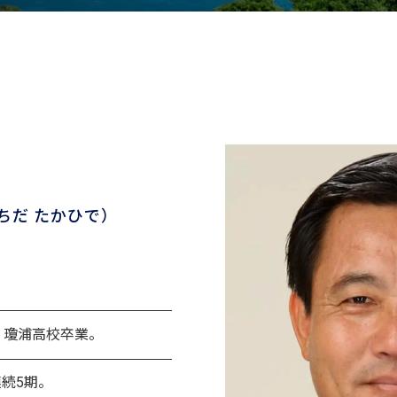
ちだ たかひで）
れ。瓊浦高校卒業。
連続5期。