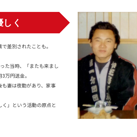
優しく
葉で差別されたことも。
だった当時、「またも来まし
月3万円送金。
後も妻は夜勤があり、家事
しく」という活動の原点と