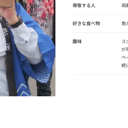
尊敬する人
両
好きな食べ物
魚
趣味
ス
が
ペ
続