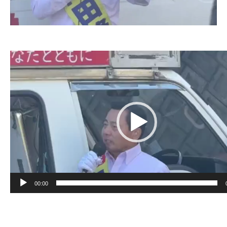
動
画
プ
レ
ー
ヤ
ー
00:00